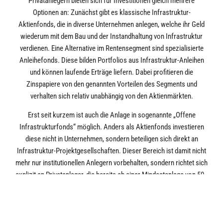
Privatanlegern bieten sich für Investitionen gleich mehrere
Optionen an: Zunächst gibt es klassische Infrastruktur-
Aktienfonds, die in diverse Unternehmen anlegen, welche ihr Geld
wiederum mit dem Bau und der Instandhaltung von Infrastruktur
verdienen. Eine Alternative im Rentensegment sind spezialisierte
Anleihefonds. Diese bilden Portfolios aus Infrastruktur-Anleihen
und können laufende Erträge liefern. Dabei profitieren die
Zinspapiere von den genannten Vorteilen des Segments und
verhalten sich relativ unabhängig von den Aktienmärkten.
Erst seit kurzem ist auch die Anlage in sogenannte „Offene
Infrastrukturfonds“ möglich. Anders als Aktienfonds investieren
diese nicht in Unternehmen, sondern beteiligen sich direkt an
Infrastruktur-Projektgesellschaften. Dieser Bereich ist damit nicht
mehr nur institutionellen Anlegern vorbehalten, sondern richtet sich
explizit an Privatanleger, die bereits ab einer Mindestanlage von 50,-
€ investieren können. Das Regelwerk orientiert sich dabei stark an
den verbreiteten „Offenen Immobilienfonds“. So gilt ebenfalls für
die Infrastruktur-Sondervermögen eine Mindesthaltefrist von 24
und eine Kündigungsfrist von zwölf Monaten.